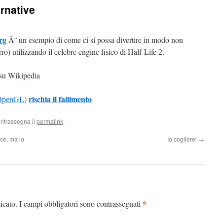
rnative
rg
Ã¨ un esempio di come ci si possa divertire in modo non
o) utilizzando il celebre engine fisico di Half-Life 2.
su Wikipedia
rischia il fallimento
OpenGL
)
ontrassegna il
permalink
.
ce, ma lo
Io coglierei
→
*
icato.
I campi obbligatori sono contrassegnati