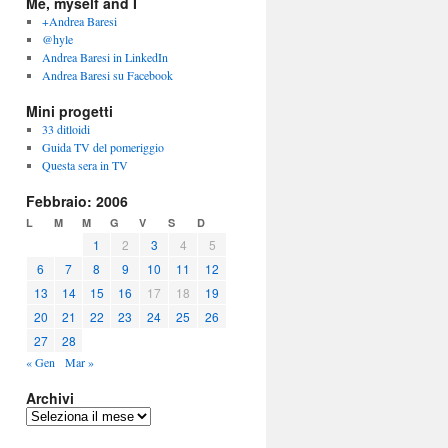
Me, myself and I
+Andrea Baresi
@hyle
Andrea Baresi in LinkedIn
Andrea Baresi su Facebook
Mini progetti
33 ditloidi
Guida TV del pomeriggio
Questa sera in TV
Febbraio: 2006
L
M
M
G
V
S
D
1
2
3
4
5
6
7
8
9
10
11
12
13
14
15
16
17
18
19
20
21
22
23
24
25
26
27
28
« Gen
Mar »
Archivi
Archivi