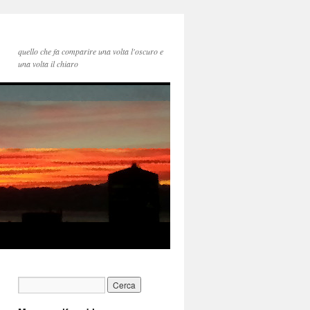
quello che fa comparire una volta l'oscuro e
una volta il chiaro