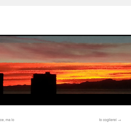
ce, ma lo
Io coglierei
→