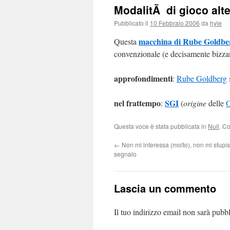
ModalitÃ di gioco alte
Pubblicato il
10 Febbraio 2006
da
hyle
macchina di Rube Goldbe
Questa
convenzionale (e decisamente bizzarr
approfondimenti
:
Rube Goldberg
nel frattempo
SGI
:
(
origine
delle
Questa voce è stata pubblicata in
Null
. C
←
Non mi interessa (molto), non mi stupis
segnalo
Lascia un commento
Il tuo indirizzo email non sarà pubbl