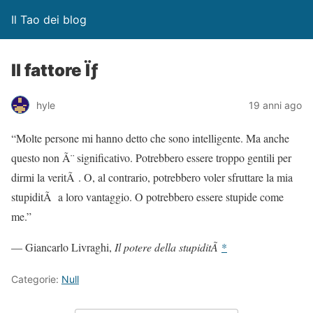
Il Tao dei blog
Il fattore Ïƒ
hyle
19 anni ago
“Molte persone mi hanno detto che sono intelligente. Ma anche
questo non Ã¨ significativo. Potrebbero essere troppo gentili per
dirmi la veritÃ . O, al contrario, potrebbero voler sfruttare la mia
stupiditÃ a loro vantaggio. O potrebbero essere stupide come
me.”
— Giancarlo Livraghi,
Il potere della stupiditÃ
*
Categorie:
Null