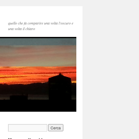
quello che fa comparire una volta l'oscuro e
una volta il chiaro