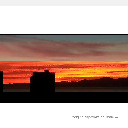
L’origine capovolta del male
→