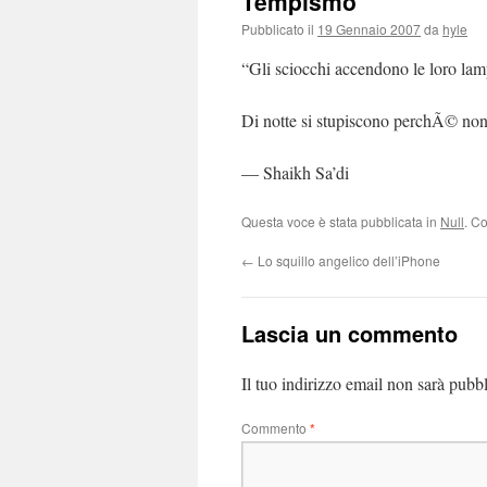
Tempismo
Pubblicato il
19 Gennaio 2007
da
hyle
“Gli sciocchi accendono le loro lam
Di notte si stupiscono perchÃ© non
— Shaikh Sa’di
Questa voce è stata pubblicata in
Null
. C
←
Lo squillo angelico dell’iPhone
Lascia un commento
Il tuo indirizzo email non sarà pubbl
Commento
*