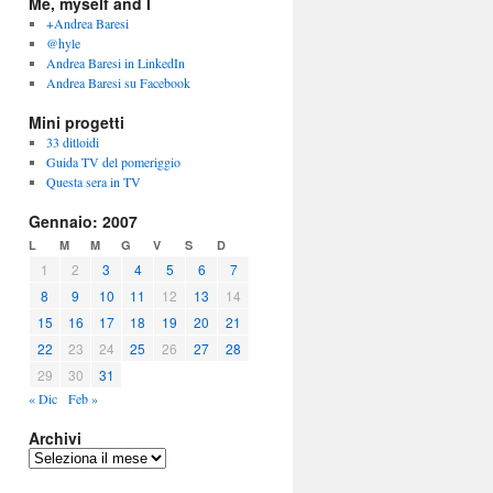
Me, myself and I
+Andrea Baresi
@hyle
Andrea Baresi in LinkedIn
Andrea Baresi su Facebook
Mini progetti
33 ditloidi
Guida TV del pomeriggio
Questa sera in TV
Gennaio: 2007
L
M
M
G
V
S
D
1
2
3
4
5
6
7
8
9
10
11
12
13
14
15
16
17
18
19
20
21
22
23
24
25
26
27
28
29
30
31
« Dic
Feb »
Archivi
Archivi