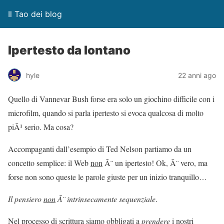
Il Tao dei blog
Ipertesto da lontano
hyle
22 anni ago
Quello di Vannevar Bush forse era solo un giochino difficile con i
microfilm, quando si parla ipertesto si evoca qualcosa di molto
piÃ¹ serio. Ma cosa?
Accompaganti dall’esempio di Ted Nelson partiamo da un
concetto semplice: il Web
non
Ã¨ un ipertesto! Ok, Ã¨ vero, ma
forse non sono queste le parole giuste per un inizio tranquillo…
Il pensiero
non
Ã¨ intrinsecamente sequenziale
.
Nel processo di scrittura siamo obbligati a
prendere
i nostri