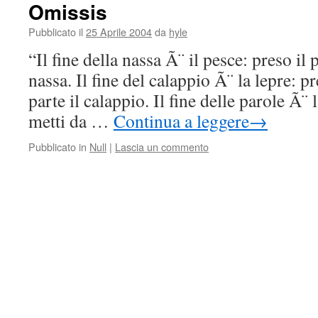
Omissis
Pubblicato il
25 Aprile 2004
da
hyle
“Il fine della nassa Ã¨ il pesce: preso il 
nassa. Il fine del calappio Ã¨ la lepre: pr
parte il calappio. Il fine delle parole Ã¨ l
metti da …
Continua a leggere
→
Pubblicato in
Null
|
Lascia un commento