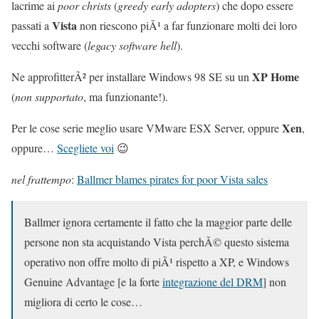
lacrime ai
poor christs
(
greedy early adopters
) che dopo essere
Vista
passati a
non riescono piÃ¹ a far funzionare molti dei loro
vecchi software (
legacy software hell
).
XP Home
Ne approfitterÃ² per installare Windows 98 SE su un
(
non supportato
, ma funzionante!).
Xen
Per le cose serie meglio usare VMware ESX Server, oppure
,
oppure…
Scegliete voi
😉
nel frattempo
:
Ballmer blames pirates for poor Vista sales
Ballmer ignora certamente il fatto che la maggior parte delle
persone non sta acquistando Vista perchÃ© questo sistema
operativo non offre molto di piÃ¹ rispetto a XP, e Windows
Genuine Advantage [e la forte
integrazione del DRM
] non
migliora di certo le cose…