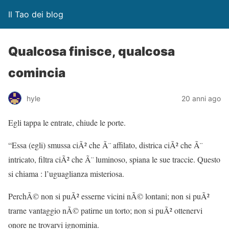
Il Tao dei blog
Qualcosa finisce, qualcosa
comincia
hyle
20 anni ago
Egli tappa le entrate, chiude le porte.
“Essa (egli) smussa ciÃ² che Ã¨ affilato, districa ciÃ² che Ã¨
intricato, filtra ciÃ² che Ã¨ luminoso, spiana le sue traccie. Questo
si chiama : l’uguaglianza misteriosa.
PerchÃ© non si puÃ² esserne vicini nÃ© lontani; non si puÃ²
trarne vantaggio nÃ© patirne un torto; non si puÃ² ottenervi
onore ne trovarvi ignominia.