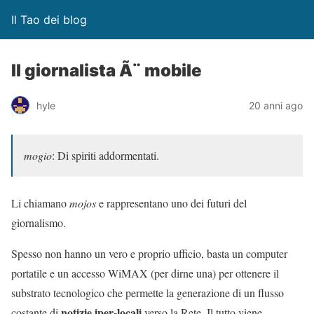
Il Tao dei blog
Il giornalista Ã¨ mobile
hyle
20 anni ago
mogio
: Di spiriti addormentati.
Li chiamano
mojos
e rappresentano uno dei futuri del
giornalismo.
Spesso non hanno un vero e proprio ufficio, basta un computer
portatile e un accesso WiMAX (per dirne una) per ottenere il
substrato tecnologico che permette la generazione di un flusso
notizie iper-locali
costante di
verso la Rete. Il tutto viene