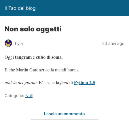
Il Tao dei blog
Non solo oggetti
hyle
20 anni ago
tangram
cubo di soma
Oggi
e
.
E che Martin Gardner ce la mandi buona.
Python 2.5
notizia del giorno
: E’ uscita la
final
di
Categorie:
Null
Lascia un commento