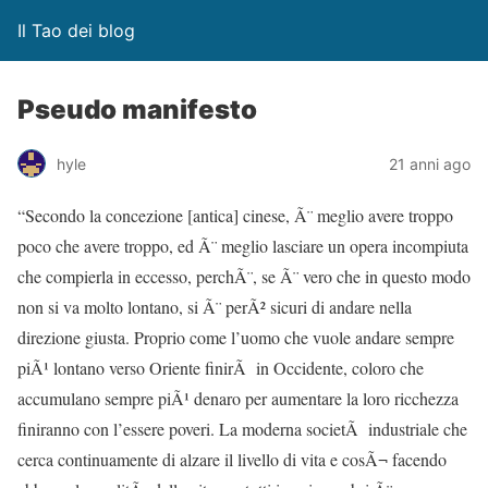
Il Tao dei blog
Pseudo manifesto
hyle
21 anni ago
“Secondo la concezione [antica] cinese, Ã¨ meglio avere troppo
poco che avere troppo, ed Ã¨ meglio lasciare un opera incompiuta
che compierla in eccesso, perchÃ¨, se Ã¨ vero che in questo modo
non si va molto lontano, si Ã¨ perÃ² sicuri di andare nella
direzione giusta. Proprio come l’uomo che vuole andare sempre
piÃ¹ lontano verso Oriente finirÃ in Occidente, coloro che
accumulano sempre piÃ¹ denaro per aumentare la loro ricchezza
finiranno con l’essere poveri. La moderna societÃ industriale che
cerca continuamente di alzare il livello di vita e cosÃ¬ facendo