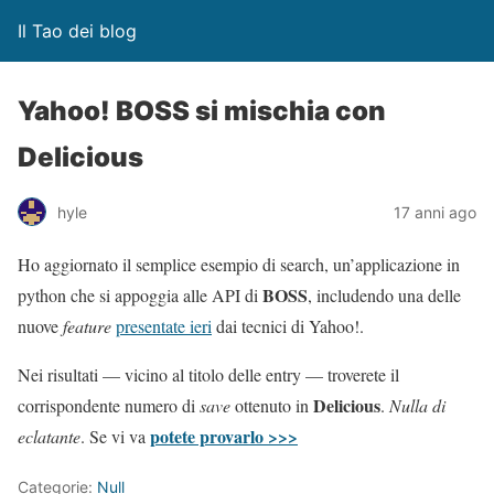
Il Tao dei blog
Yahoo! BOSS si mischia con
Delicious
hyle
17 anni ago
Ho aggiornato il semplice esempio di search, un’applicazione in
BOSS
python che si appoggia alle API di
, includendo una delle
nuove
feature
presentate ieri
dai tecnici di Yahoo!.
Nei risultati — vicino al titolo delle entry — troverete il
Delicious
corrispondente numero di
save
ottenuto in
.
Nulla di
potete provarlo >>>
eclatante
. Se vi va
Categorie:
Null