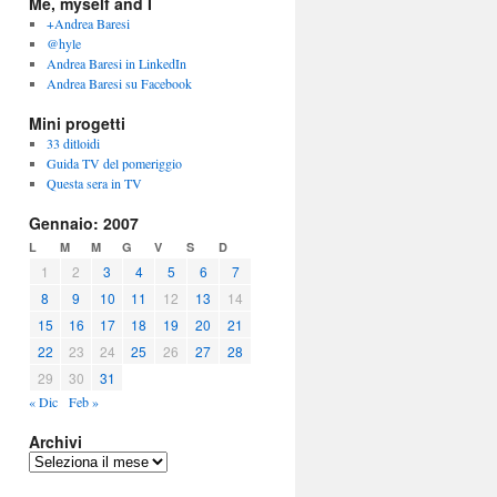
Me, myself and I
+Andrea Baresi
@hyle
Andrea Baresi in LinkedIn
Andrea Baresi su Facebook
Mini progetti
33 ditloidi
Guida TV del pomeriggio
Questa sera in TV
Gennaio: 2007
L
M
M
G
V
S
D
1
2
3
4
5
6
7
8
9
10
11
12
13
14
15
16
17
18
19
20
21
22
23
24
25
26
27
28
29
30
31
« Dic
Feb »
Archivi
Archivi