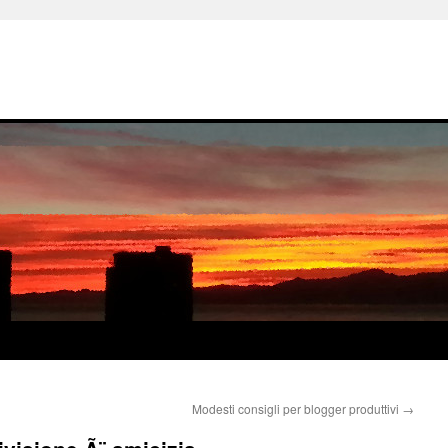
Modesti consigli per blogger produttivi
→