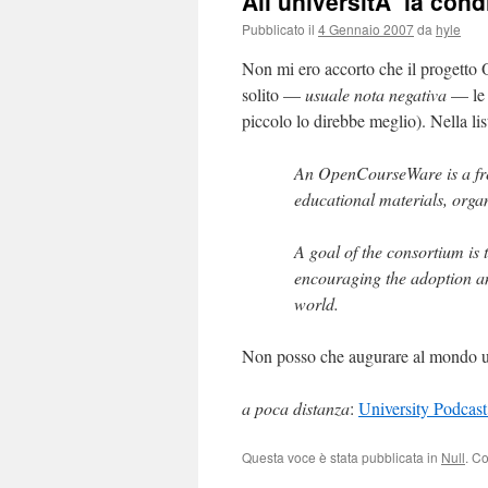
All’universitÃ la cond
Pubblicato il
4 Gennaio 2007
da
hyle
Non mi ero accorto che il progett
solito —
usuale nota negativa
— le 
piccolo lo direbbe meglio). Nella lis
An OpenCourseWare is a free
educational materials, orga
A goal of the consortium is
encouraging the adoption a
world.
Non posso che augurare al mondo un
a poca distanza
:
University Podcast
Questa voce è stata pubblicata in
Null
. C