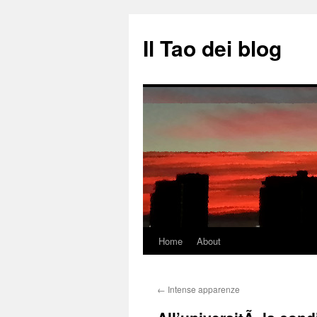
Il Tao dei blog
Home
About
Vai
al
←
Intense apparenze
contenuto