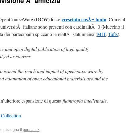
ivisione Ã¨ amicizia
OCW
cresciuto cosÃ¬ tanto
o OpenCourseWare (
) fosse
. Come al
universitÃ italiane sono presenti con cardinalitÃ 0 (Muccino il
ta dei partecipanti spiccano le realtÃ statunitensi (
MIT
,
Tufts
).
 and open digital publication of high quality
nized as courses.
 to extend the reach and impact of opencourseware by
nd adaptation of open educational materials around the
’ulteriore espansione di questa
filantropia intellettuale
.
 Collection
ontrassegna il
permalink
.