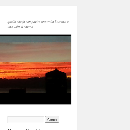
quello che fa comparire una volta l'oscuro e
una volta il chiaro