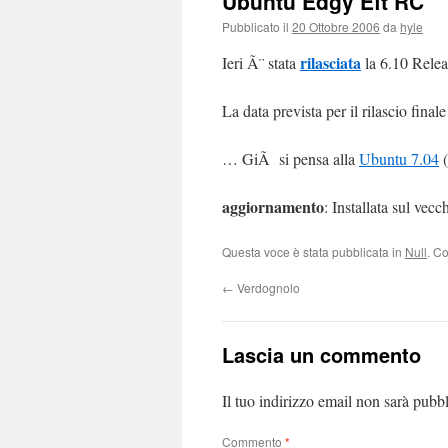
Ubuntu Edgy Eft RC
Pubblicato il
20 Ottobre 2006
da
hyle
rilasciata
Ieri Ã¨ stata
la 6.10 Relea
La data prevista per il rilascio final
… GiÃ si pensa alla
Ubuntu 7.04
(
aggiornamento
: Installata sul vec
Questa voce è stata pubblicata in
Null
. C
←
Verdognolo
Lascia un commento
Il tuo indirizzo email non sarà pubbl
Commento
*