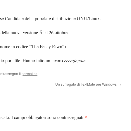
se Candidate della popolare distribuzione GNU/Linux.
e della nuova versione Ã¨ il 26 ottobre.
nome in codice “The Feisty Fawn”).
chio portatile. Hanno fatto un lavoro
eccezionale
.
ontrassegna il
permalink
.
Un surrogato di TextMate per Windows
→
*
icato.
I campi obbligatori sono contrassegnati