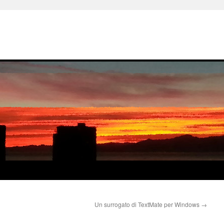
Un surrogato di TextMate per Windows
→