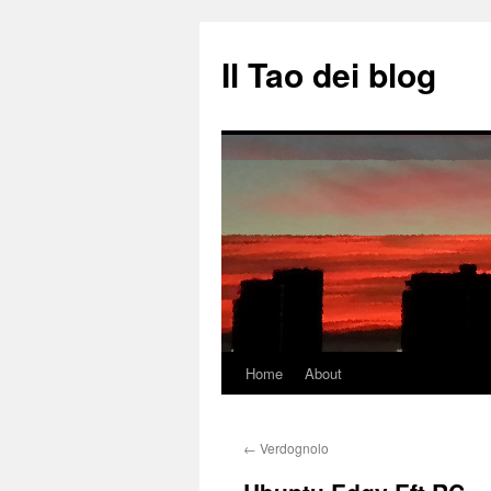
Il Tao dei blog
Home
About
Vai
al
←
Verdognolo
contenuto