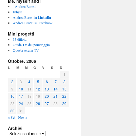
Me, myself and I
+Andrea Baresi
@hyle
Andrea Baresi in LinkedIn
Andrea Baresi su Facebook
Mini progetti
33 ditloidi
Guida TV del pomeriggio
Questa sera in TV
Ottobre: 2006
L
M
M
G
V
S
D
1
2
3
4
5
6
7
8
9
10
11
12
13
14
15
16
17
18
19
20
21
22
23
24
25
26
27
28
29
30
31
« Set
Nov »
Archivi
Archivi