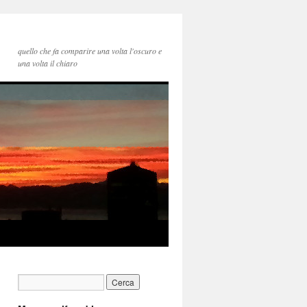
quello che fa comparire una volta l'oscuro e
una volta il chiaro