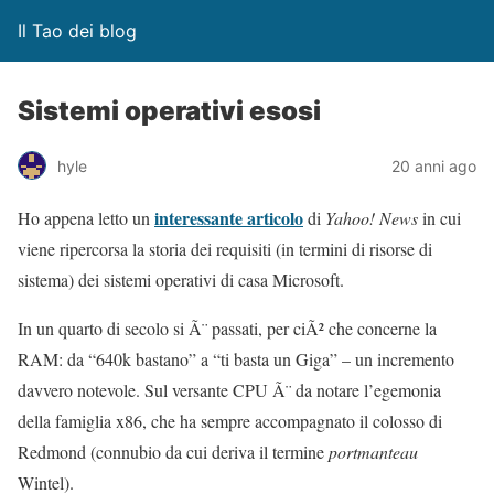
Il Tao dei blog
Sistemi operativi esosi
hyle
20 anni ago
interessante articolo
Ho appena letto un
di
Yahoo! News
in cui
viene ripercorsa la storia dei requisiti (in termini di risorse di
sistema) dei sistemi operativi di casa Microsoft.
In un quarto di secolo si Ã¨ passati, per ciÃ² che concerne la
RAM: da “640k bastano” a “ti basta un Giga” – un incremento
davvero notevole. Sul versante CPU Ã¨ da notare l’egemonia
della famiglia x86, che ha sempre accompagnato il colosso di
Redmond (connubio da cui deriva il termine
portmanteau
Wintel).