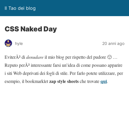
Il Tao dei blog
CSS Naked Day
hyle
20 anni ago
EviterÃ² di
denudare
il mio blog per rispetto del pudore 🙂 …
Reputo perÃ² interessante farsi un’idea di come possano apparire
i siti Web deprivati dei fogli di stile. Per farlo potete utilizzare, per
zap style sheets
qui
esempio, il bookmarklet
che trovate
.