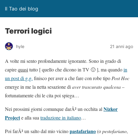
Il Tao dei blog
Terrori logici
hyle
21 anni ago
A volte mi sento profondamente ignorante. Sono in grado di
capire
quasi
tutto [ quello che dicono in TV 🙂 ], ma quando
in
un post di g.g.
finisco per aver a che fare con robe tipo
Post Hoc
emerge in me la netta sesazione di
aver trascurato qualcosa
–
fortunatamente chi le cita poi spiega…
Nizkor
Nei prossimi giorni comunque darÃ² un occhita al
Project
e alla sua
traduzione in italiano
…
pastafariano
Poi farÃ² un salto dal mio vicino
(o
pestofariano
,