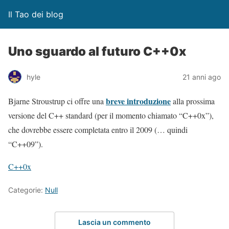
Il Tao dei blog
Uno sguardo al futuro C++0x
hyle
21 anni ago
breve introduzione
Bjarne Stroustrup ci offre una
alla prossima
versione del C++ standard (per il momento chiamato “C++0x”),
che dovrebbe essere completata entro il 2009 (… quindi
“C++09”).
C++0x
Categorie:
Null
Lascia un commento