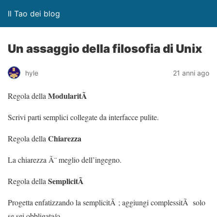
Il Tao dei blog
Un assaggio della filosofia di Unix
hyle
21 anni ago
ModularitÃ
Regola della
Scrivi parti semplici collegate da interfacce pulite.
Chiarezza
Regola della
La chiarezza Ã¨ meglio dell’ingegno.
SemplicitÃ
Regola della
Progetta enfatizzando la semplicitÃ ; aggiungi complessitÃ solo
se sei obbligata/o.